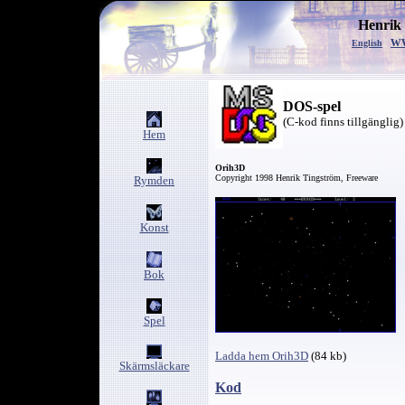
Henrik
w
English
DOS-spel
(C-kod finns tillgänglig)
Hem
Orih3D
Copyright 1998 Henrik Tingström, Freeware
Rymden
Konst
Bok
Spel
Ladda hem Orih3D
(84 kb)
Skärmsläckare
Kod