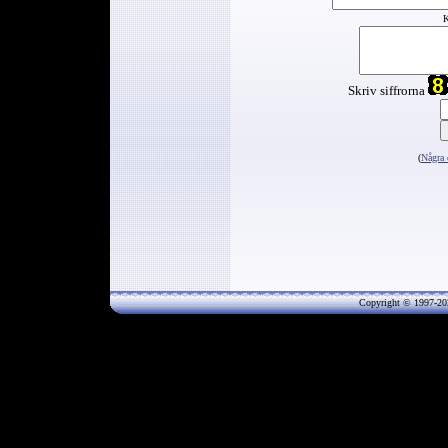
K
Skriv siffrorna
(
Några 
Copyright © 1997-20