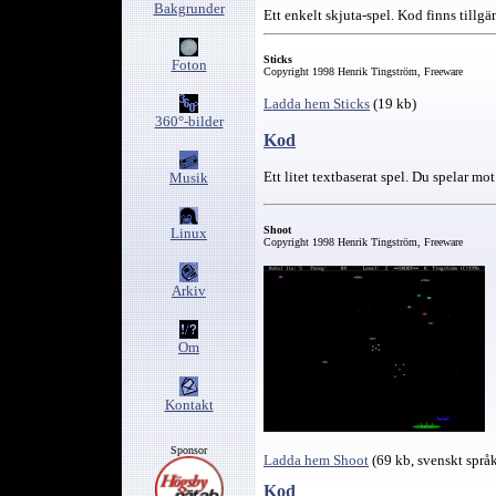
Bakgrunder
Ett enkelt skjuta-spel. Kod finns tillgä
Sticks
Foton
Copyright 1998 Henrik Tingström, Freeware
Ladda hem Sticks
(19 kb)
360°-bilder
Kod
Ett litet textbaserat spel. Du spelar mo
Musik
Shoot
Linux
Copyright 1998 Henrik Tingström, Freeware
Arkiv
Om
Kontakt
Sponsor
Ladda hem Shoot
(69 kb, svenskt språ
Kod