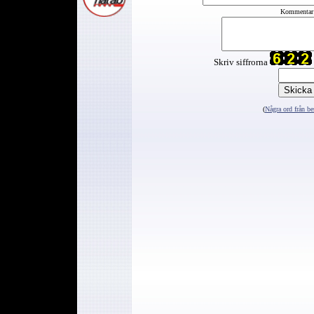
Kommentar
Skriv siffrorna
(
Några ord från be