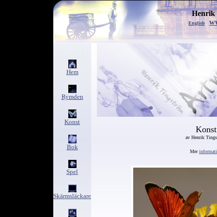
Henrik
w
English
Hem
Rymden
Konst
Konst
av Henrik Ting
Bok
Mer
informat
Spel
Skärmsläckare