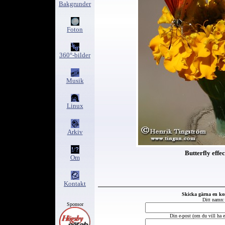
Bakgrunder
Foton
360°-bilder
Musik
Linux
Arkiv
Butterfly effec
Om
Kontakt
Skicka gärna en k
Ditt namn:
Sponsor
Din e-post (om du vill ha et